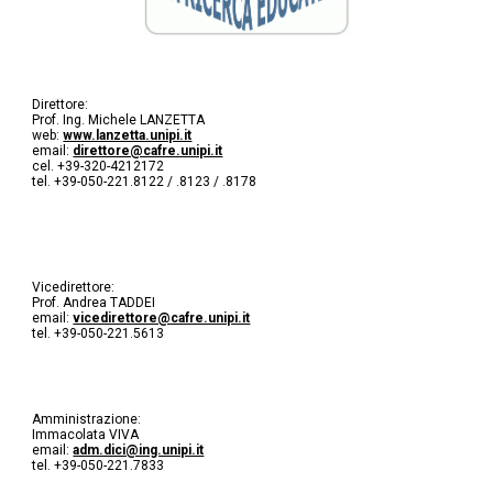
Direttore:
Prof. Ing. Michele LANZETTA
web:
www.lanzetta.unipi.it
email:
direttore@cafre.unipi.it
cel. +39-320-4212172
tel. +39-050-221.8122 / .8123 / .8178
Vicedirettore:
Prof. Andrea TADDEI
email:
vicedirettore@cafre.unipi.it
tel. +39-050-221.5613
Amministrazione:
Immacolata VIVA
email:
adm.dici@ing.unipi.it
tel. +39-050-221.7833