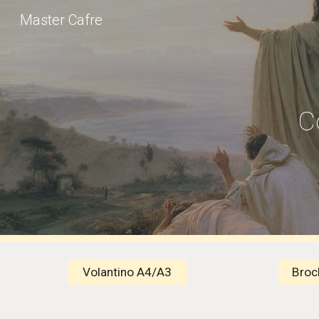
Master Cafre
Sk
C
Volantino A4/A3
Broc