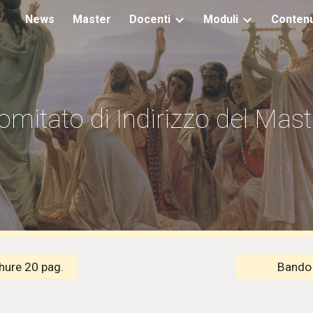
News
Master
Docenti
Moduli
Contenu
ip to main content
Skip to navigat
omitato di Indirizzo del Mast
hure 20 pag.
Bando