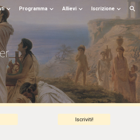
ti
Programma
Allievi
Iscrizione
ion
er
Iscriviti!