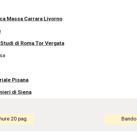
ca Massa Carrara Livorno
e
 Studi di Roma Tor Vergata
sa
riale Pisana
nieri di Siena
hure 20 pag.
Bando