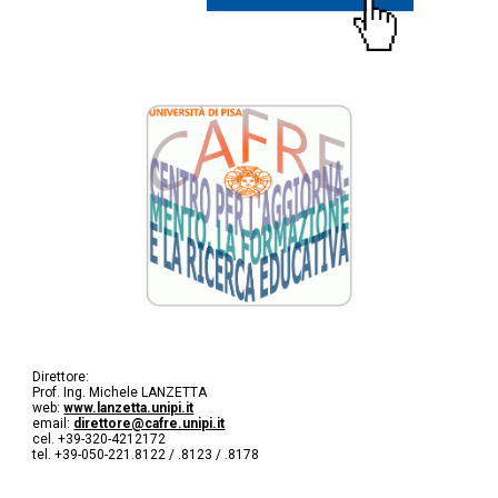
Direttore:
Prof. Ing. Michele LANZETTA
web:
www.lanzetta.unipi.it
email:
direttore@cafre.unipi.it
cel. +39-320-4212172
tel. +39-050-221.8122 / .8123 / .8178