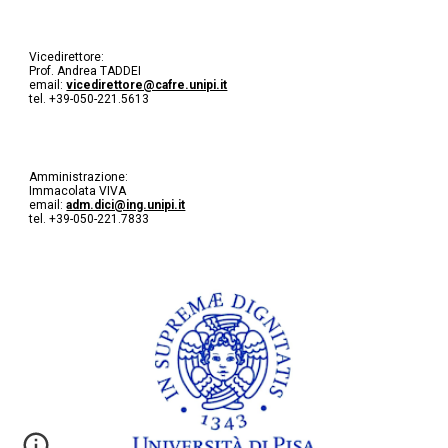
Vicedirettore:
Prof. Andrea TADDEI
email:
vicedirettore@cafre.unipi.it
tel. +39-050-221.5613
Amministrazione:
Immacolata VIVA
email:
adm.dici@ing.unipi.it
tel. +39-050-221.7833