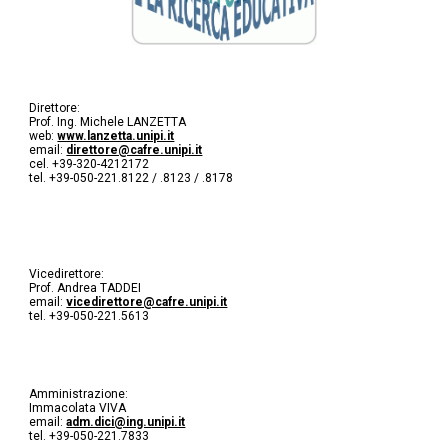
Direttore:
Prof. Ing. Michele LANZETTA
web:
www.lanzetta.unipi.it
email:
direttore@cafre.unipi.it
cel. +39-320-4212172
tel. +39-050-221.8122 / .8123 / .8178
Vicedirettore:
Prof. Andrea TADDEI
email:
vicedirettore@cafre.unipi.it
tel. +39-050-221.5613
Amministrazione:
Immacolata VIVA
email:
adm.dici@ing.unipi.it
tel. +39-050-221.7833