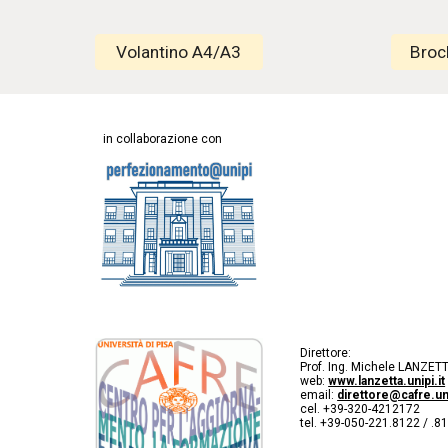
Volantino A4/A3
Broc
in collaborazione con
Direttore:
Prof. Ing. Michele LANZET
web:
www.lanzetta.unipi.it
email:
direttore@cafre.uni
cel. +39-320-4212172
tel. +39-050-221.8122 / .8