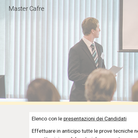
Master Cafre
Sk
Elenco con le 
p
resentazioni dei 
C
andidati
E
ffettuare in anticipo tutte le prove tecniche 