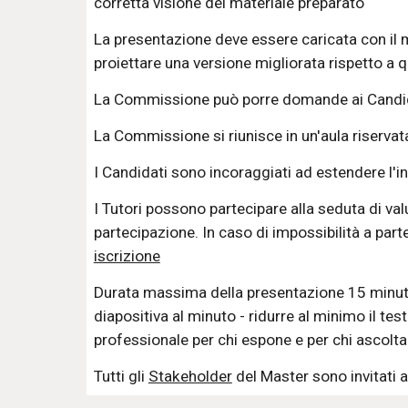
corretta visione del materiale preparato 
L
a presentazione deve essere caricata con il 
proiettare una versione migliorata rispetto a qu
L
a 
C
ommissione 
può porre 
domande ai 
C
andi
L
a 
C
ommissione si riuni
sce
 in un'aula riserva
I Candidati sono incoraggiati ad estendere l'invi
I Tutori 
possono 
partecipare alla seduta di val
partecipazione. In caso di impossibilità a parte
iscrizione
D
urata massima dell
a presentazione
 15 minut
diapositiva al minuto - ridurre al minimo il t
professionale per chi espone e per chi ascolta
Tutti gli 
Stakeholder
 del Master sono invitati a