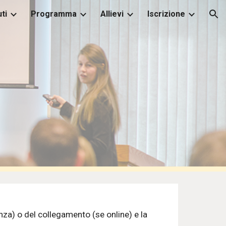
ti
Programma
Allievi
Iscrizione
ion
senza) o del collegamento 
(se online) 
e la 