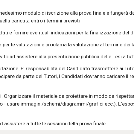
medesimo modulo di iscrizione alla 
prova finale
 e fungerà da
ella caricata entro i termini previsti 
dati e 
fornire 
eventuali indicazioni per la finalizzazione del 
ta per le valutazioni e proclam
a
la valutazione
 al termine 
dei l
to ad assistere alla presentazione pubblica delle Tesi a tutti 
utazione.
 E' responsabilità del Candidato trasmettere ai Tutor
cipare da parte dei Tutori, i Candidati dovranno caricare il re
i
. O
rganizzare il materiale da proiettare in modo da rispettar
esto - usare immagini/schemi/diagrammi/grafici ecc.). L'espo
 
d assistere a tutte le sessioni della prova finale 