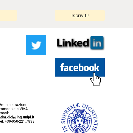
Iscriviti!
Amministrazione:
Immacolata VIVA
email:
adm.dici@ing.unipi.it
tel. +39-050-221.7833