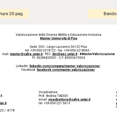
hure 20 pag.
Bando
Valorizzazione delle Diverse Abilità e Educazione Inclusiva
Master Università di Pisa
Sede: DICI - Largo Lazzarino 56122 Pisa
tel. +39-050-2218122 - fax: +39-050-2218065 -
mail:
master@cafre.unipi.it
- PEC:
dici@pec.unipi.it
-
#MasterValorizzazione
P.I. 00286820501 - C.F. 80003670504
LinkedIn:
linkedin.com/company/master-valorizzazione/
Facebook:
facebook.com/master.valorizzazione/
Vicedirettore:
TA
Prof. Andrea TADDEI
email:
vicedirettore@cafre.unipi.it
pi.it
tel. +39-050-221.5613
123 / .8178